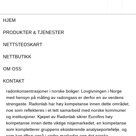
HJEM
Eurofins kjøper Radonlab
PRODUKTER & TJENESTER
NETTSTEDSKART
NETTBUTIKK
OM OSS
Eksponering for radongass er identifisert av Verdens
Helseorganisasjon som den nest største risikofaktoren for
KONTAKT
lungekreft, og den norske berggrunnen gir risiko for høye
radonkonsentrasjoner i norske boliger. Lovgivningen i Norge
med hensyn på måling av radongass er derfor en av verdens
strengeste. Radonlab har høy kompetanse innen dette området,
noe som reflekteres i et tett samarbeid med norske kommuner
og institusjoner. Kjøpet av Radonlab sikrer Eurofins høy
kompetanse innen dette viktige nisjemarkedet, en kompetanse
som kompletterer gruppens eksisterende analyseportefølje, og
som kan tilbys også i andre markeder enn det norske.